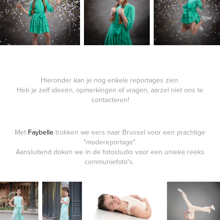
Hieronder kan je nog enkele reportages zien.
Heb je zelf ideeën, opmerkingen of vragen, aarzel niet ons te
contacteren!
Met
Faybelle
trokken we eers naar Brussel voor een prachtige
"modereportage".
Aansluitend doken we in de fotostudio voor een unieke reeks
communiefoto's.