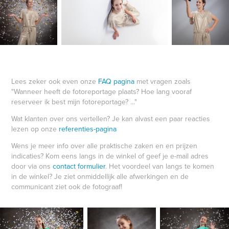
Lees zeker ook even onze
FAQ pagina
met vragen zoals
"Wanneer heeft de fotoreportage plaats? Hoe lang vooraf
reserveer ik best mijn fotoreportage? ..."
Wat klanten over ons vertellen? Je kan alvast een paar reacties
lezen op onze
referenties-pagina
Wens je meer info over alle praktische zaken en en prijzen
indicaties? Kom eens
langs in de winkel
of geef je e-mail adres
door via ons
contact formulier
. Het voordeel van langs te komen
in de winkel? Je ziet onmiddellijk alle afwerkingen en de
communicant ziet ook de fotograaf!